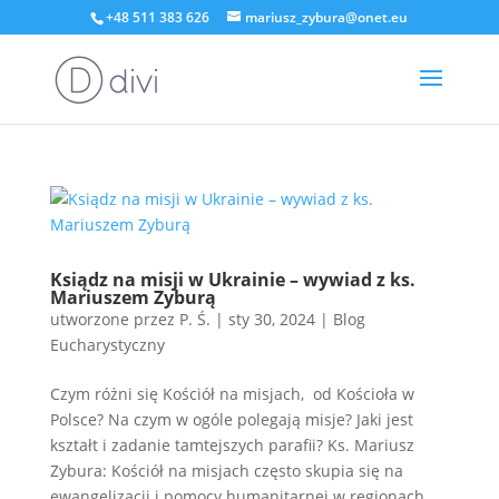
+48 511 383 626
mariusz_zybura@onet.eu
Ksiądz na misji w Ukrainie – wywiad z ks.
Mariuszem Zyburą
utworzone przez
P. Ś.
|
sty 30, 2024
|
Blog
Eucharystyczny
Czym różni się Kościół na misjach, od Kościoła w
Polsce? Na czym w ogóle polegają misje? Jaki jest
kształt i zadanie tamtejszych parafii? Ks. Mariusz
Zybura: Kościół na misjach często skupia się na
ewangelizacji i pomocy humanitarnej w regionach,