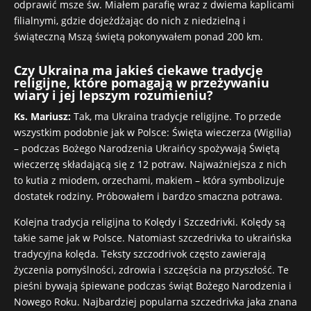
odprawić msze św. Miałem parafię wraz z dwiema kaplicami
filialnymi, gdzie dojeżdżając do nich z niedzielną i
świąteczną Mszą świętą pokonywałem ponad 200 km.
Czy Ukraina ma jakieś ciekawe tradycje
religijne, które pomagają w przeżywaniu
wiary i jej lepszym rozumieniu?
Ks. Mariusz:
Tak, ma Ukraina tradycje religijne. To przede
wszystkim podobnie jak w Polsce: Święta wieczerza (Wigilia)
– podczas Bożego Narodzenia Ukraińcy spożywają Świętą
wieczerzę składającą się z 12 potraw. Najważniejsza z nich
to kutia z miodem, orzechami, makiem – która symbolizuje
dostatek rodziny. Próbowałem i bardzo smaczna potrawa.
Kolejna tradycja religijna to Kolędy i Szczedrivki. Kolędy są
takie same jak w Polsce. Natomiast szczedrivka to ukraińska
tradycyjna kolęda. Teksty szczodrivok często zawierają
życzenia pomyślności, zdrowia i szczęścia na przyszłość. Te
pieśni bywają śpiewane podczas świąt Bożego Narodzenia i
Nowego Roku. Najbardziej popularna szczedrivka jaka znana