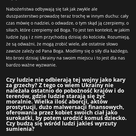
Nabożeństwa odbywają się tak jak zwykle ale
duszpasterstwo prowadzę teraz trochę w innym duchu: cały
czas mówię o nadziei, o odwadze, o tym skąd ją czerpiemy, o
siłach, które czerpiemy od Boga. To jest ten kontekst, w jakim
ludzie żyją i z nim przychodzą dzisiaj do kościoła. Rozumieją,
że są odważni, że mogą zrobić wiele, ale ostatnie słowo
zawsze zależy od Pana Boga. Modlimy się o siły dla każdego,
kto broni dzisiaj Ukrainy na swoim miejscu i to jest dla nas
bardzo ważne wyzwanie.
Czy ludzie nie odbierają tej wojny jako kary
za grzechy? Z tego co wiem Ukrainy nie
należała ostatnio do pobożność krajów i do
terenów, gdzie ludzie starają się żyć
moralnie. Wielka ilość aborcji, aktów
prostytucji, dużo malwersacji finansowych,
oferowania przez kobiet swoich ciał jako
surokatki, by potem urodzić komuś dziecko.
Czy budzą się wśród ludzi jakieś wyrzuty
sumienia?