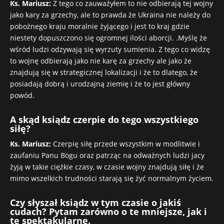
Ks. Mariusz:
Z tego co zauważyłem to nie odbierają tej wojny
jako kary za grzechy, ale to prawda że Ukraina nie należy do
pobożnego kraju moralnie żyjącego i jest to kraj gdzie
niestety dopuszczono się ogromnej ilości aborcji. .Myślę że
wśród ludzi odzywają się wyrzuty sumienia. Z tego co widzę
to wojnę odbierają jako nie karę za grzechy ale jako że
znajdują się w strategicznej lokalizacji i że to dlatego, że
posiadają dobrą i urodzajną ziemię i że to jest główny
powód.
A skąd ksiądz czerpie do tego wszystkiego
siłę?
Ks. Mariusz:
Czerpię siłę przede wszystkim w modlitwie i
zaufaniu Panu Bogu oraz patrząc na odważnych ludzi jacy
żyją w takie ciężkie czasy, w czasie wojny znajdują siłę i że
mimo wszelkich trudności starają się żyć normalnym życiem.
Czy słyszał ksiądz w tym czasie o jakiś
cudach? Pytam zarówno o te mniejsze, jak i
te spektakularne.