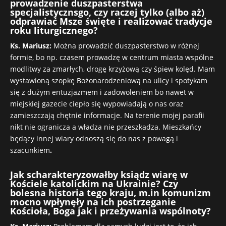
prowadzenie duszpasterstwa
specjalistycznsgo, czy raczej tylko (albo aż)
odprawiać Msze święte i realizować tradycje
roku liturgicznego?
Ks. Mariusz:
Można prowadzić duszpasterstwo w różnej
formie, bo np. czasem prowadzę w centrum miasta wspólne
modlitwy za zmarłych, drogę krzyżową czy śpiew kolęd. Mam
wystawioną szopkę Bożonarodzeniową na ulicy i spotykam
się z dużym entuzjazmem i zadowoleniem bo nawet w
miejskiej gazecie ciepło się wypowiadają o nas oraz
zamieszczają chętnie informacje. Na terenie mojej parafii
nikt nie ogranicza a władza nie przeszkadza. Mieszkańcy
będący innej wiary odnoszą się do nas z powagą i
szacunkiem
.
Jak scharakteryzowałby ksiądz wiarę w
Kościele katolickim na Ukrainie? Czy
bolesna historia tego kraju, m.in komunizm
mocno wpłynęły na ich postrzeganie
Kościoła, Boga jak i przeżywania wspólnoty?