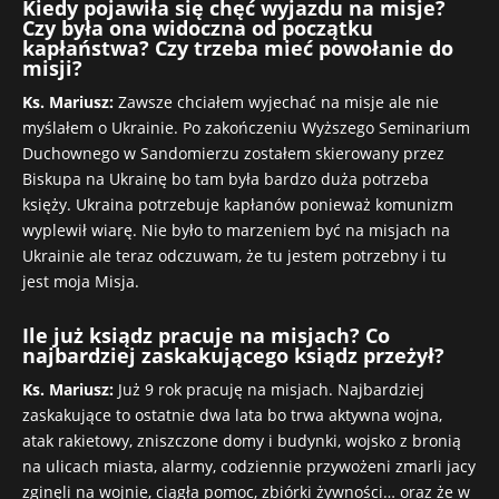
Kiedy pojawiła się chęć wyjazdu na misje?
Czy była ona widoczna od początku
kapłaństwa? Czy trzeba mieć powołanie do
misji?
Ks. Mariusz:
Zawsze chciałem wyjechać na misje ale nie
myślałem o Ukrainie. Po zakończeniu Wyższego Seminarium
Duchownego w Sandomierzu zostałem skierowany przez
Biskupa na Ukrainę bo tam była bardzo duża potrzeba
księży. Ukraina potrzebuje kapłanów ponieważ komunizm
wyplewił wiarę. Nie było to marzeniem być na misjach na
Ukrainie ale teraz odczuwam, że tu jestem potrzebny i tu
jest moja Misja.
Ile już ksiądz pracuje na misjach? Co
najbardziej zaskakującego ksiądz przeżył?
Ks. Mariusz:
Już 9 rok pracuję na misjach. Najbardziej
zaskakujące to ostatnie dwa lata bo trwa aktywna wojna,
atak rakietowy, zniszczone domy i budynki, wojsko z bronią
na ulicach miasta, alarmy, codziennie przywożeni zmarli jacy
zginęli na wojnie, ciągła pomoc, zbiórki żywności… oraz że w