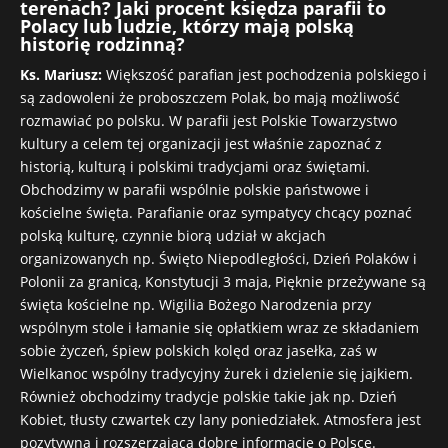
terenach? Jaki procent księdza parafii to
Polacy lub ludzie, którzy mają polską
historię rodzinną?
Ks. Mariusz:
Większość parafian jest pochodzenia polskiego i
są zadowoleni że proboszczem Polak, bo mają możliwość
rozmawiać po polsku. W parafii jest Polskie Towarzystwo
kultury a celem tej organizacji jest właśnie zapoznać z
historią, kulturą i polskimi tradycjami oraz świętami.
Obchodzimy w parafii wspólnie polskie państwowe i
kościelne święta. Parafianie oraz sympatycy chcący poznać
polską kulturę, czynnie biorą udział w akcjach
organizowanych np. Święto Niepodległości, Dzień Polaków i
Polonii za granicą, Konstytucji 3 maja, Pięknie przeżywane są
święta kościelne np. Wigilia Bożego Narodzenia przy
wspólnym stole i łamanie się opłatkiem wraz ze składaniem
sobie życzeń, śpiew polskich kolęd oraz jasełka, zaś w
Wielkanoc wspólny tradycyjny żurek i dzielenie się jajkiem.
Również obchodzimy tradycje polskie takie jak np. Dzień
Kobiet, tłusty czwartek czy lany poniedziałek. Atmosfera jest
pozytywna i rozszerzająca dobre informacje o Polsce.