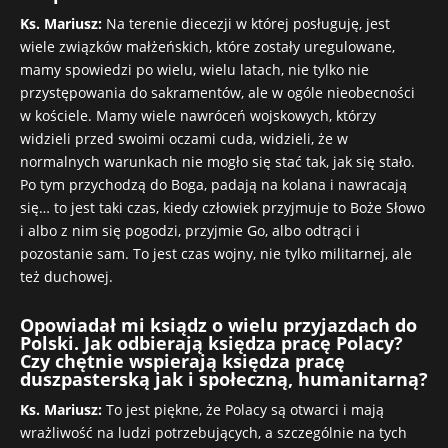
Ks. Mariusz:
Na terenie diecezji w której posługuję, jest
wiele związków małżeńskich, które zostały uregulowane,
mamy spowiedzi po wielu, wielu latach, nie tylko nie
przystępowania do sakramentów, ale w ogóle nieobecności
w kościele. Mamy wiele nawróceń wojskowych, którzy
widzieli przed swoimi oczami cuda, widzieli, że w
normalnych warunkach nie mogło się stać tak, jak się stało.
Po tym przychodzą do Boga, padają na kolana i nawracają
się… to jest taki czas, kiedy człowiek przyjmuje to Boże Słowo
i albo z nim się pogodzi, przyjmie Go, albo odtrąci i
pozostanie sam. To jest czas wojny, nie tylko militarnej, ale
też duchowej.
Opowiadał mi ksiądz o wielu przyjazdach do
Polski. Jak odbierają księdza pracę Polacy?
Czy chętnie wspierają księdza pracę
duszpasterską jak i społeczną, humanitarną?
Ks. Mariusz:
To jest piękne, że Polacy są otwarci i mają
wrażliwość na ludzi potrzebujących, a szczególnie na tych