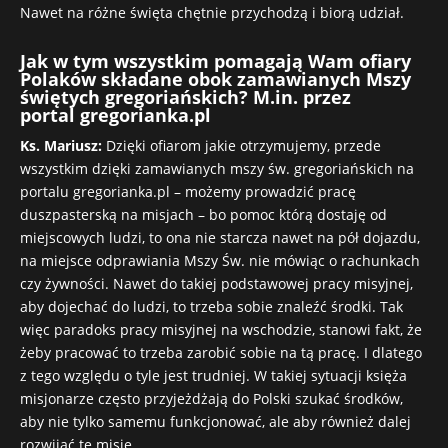
Nawet na różne święta chętnie przychodzą i biorą udział.
Jak w tym wszystkim pomagają Wam ofiary
Polaków składane obok zamawianych Mszy
świętych gregoriańskich?
M.in
. przez
portal
gregorianka.pl
Ks. Mariusz:
Dzięki ofiarom jakie otrzymujemy, przede
wszystkim dzięki zamawianych mszy św. gregoriańskich na
portalu gregorianka.pl – możemy prowadzić pracę
duszpasterską na misjach – bo pomoc którą dostaję od
miejscowych ludzi, to ona nie starcza nawet na pół dojazdu,
na miejsce odprawiania Mszy Św. nie mówiąc o rachunkach
czy żywności. Nawet do takiej podstawowej pracy misyjnej,
aby dojechać do ludzi, to trzeba sobie znaleźć środki. Tak
więc paradoks pracy misyjnej na wschodzie, stanowi fakt, że
żeby pracować to trzeba zarobić sobie na tą pracę. I dlatego
z tego względu o tyle jest trudniej. W takiej sytuacji księża
misjonarze często przyjeżdżają do Polski szukać środków,
aby nie tylko samemu funkcjonować, ale aby również dalej
rozwijać te misje.