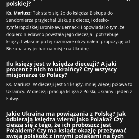
polskiej?
Ks. Mariusz:
Tak stało się, że do księdza Biskupa do
Sandomierza przyjechał Biskup z diecezji odesko-
symferopolskiej Bronisław Bernacki i opowiadał o tym, że
dopiero niedawno powstała jego diecezja i potrzebuje
księży. I właśnie po tej rozmowie otrzymałem propozycję od
Biskupa aby jechać na misje na Ukrainę.
Ilu księży jest w księdza diecezji? A jaki
procent z nich to ukraińcy? Czy wszyscy
misjonarze to Polacy?
Ks. Mariusz: W diecezji jest 54 księży, mniej więcej połowa to
Ukraińcy. W diecezji pracują księża z Polski, Ukrainy i jeden z
Łotwy.
Jakie Ukraina ma powiązania z Polską?
Jak
odbierają księdza wierni jako Polaka? Czy
cieszą się z tego, że ich proboszcz jest
Polakiem? Czy ma ksiądz okazję przeżywać
swoją polskość z innymi polakami na tych