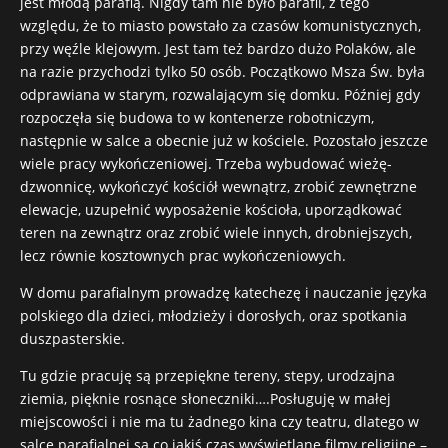
jest młodą parafią. Nigdy tam nie było parafii, z tego
względu, że to miasto powstało za czasów komunistycznych,
przy węźle klejowym. Jest tam też bardzo dużo Polaków, ale
na razie przychodzi tylko 50 osób. Początkowo Msza Św. była
odprawiana w starym, rozwalającym się domku. Później gdy
rozpoczęła się budowa to w kontenerze robotniczym,
następnie w salce a obecnie już w kościele. Pozostało jeszcze
wiele pracy wykończeniowej. Trzeba wybudować wieżę-
dzwonnicę, wykończyć kościół wewnątrz, zrobić zewnętrzne
elewacje, uzupełnić wyposażenie kościoła, uporządkować
teren na zewnątrz oraz zrobić wiele innych, drobniejszych,
lecz równie kosztownych prac wykończeniowych.
W domu parafialnym prowadzę katechezę i nauczanie języka
polskiego dla dzieci, młodzieży i dorosłych, oraz spotkania
duszpasterskie.
Tu gdzie pracuję są przepiękne tereny, stepy, urodzajna
ziemia, pięknie rosnące słoneczniki….Posługuję w małej
miejscowości i nie ma tu żadnego kina czy teatru, dlatego w
salce parafialnej są co jakiś czas wyświetlane filmy religijne –