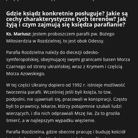
Gdzie ksiądz konkretnie posługuje? Jakie są
cechy charakterystyczne tych terenów? Jak
żyją i czym zajmują się księdza parafianie?
Ks. Mariusz:
Jestem proboszczem parafii pw. Bożego
Miłosierdzia w Rozdzielnej, to jest obok Odessy.
Parafia Rozdzielna należy do diecezji odesko-
symferopolskiej, obejmującej swymi granicami basen Morza
Czarnego od strony ukraińskiej, wraz z Krymem i częścią
Morza Azowskiego.
W tej części Ukrainy dopiero od 1992 r. istnieje możliwość
tworzenia parafii. Wcześniej jeśli byli księża, to tzw.
podpolni, nie ujawniali się, pracowali w konspiracji. Często
byli to prawnicy, lekarze, którzy potajemnie szukali ludzi
wierzących, i dla nich odprawiali Mszę św. Za to groziła
śmierć, a w najlepszym wypadku więzienie.
Parafia Rozdzielna, gdzie obecnie pracuję i buduję kościół