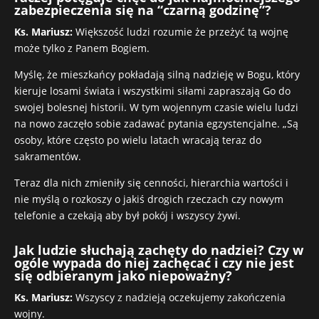
zabezpieczenia się na “czarną godzinę”?
Ks. Mariusz:
Większość ludzi rozumie że przeżyć tą wojnę
może tylko z Panem Bogiem.
Myślę, że mieszkańcy pokładają silną nadzieję w Bogu, który
kieruje losami świata i wszystkimi siłami zapraszają Go do
swojej bolesnej historii. W tym wojennym czasie wielu ludzi
na nowo zaczęło sobie zadawać pytania egzystencjalne. „Są
osoby, które często po wielu latach wracają teraz do
sakramentów.
Teraz dla nich zmieniły się cenności, hierarchia wartości i
nie myślą o rozkoszy o jakiś drogich rzeczach czy nowym
telefonie a czekają aby był pokój i wszyscy żywi.
Jak ludzie słuchają zachęty do nadziei? Czy w
ogóle wypada do niej zachęcać i czy nie jest
się odbieranym jako niepoważny?
Ks. Mariusz:
Wszyscy z nadzieją oczekujemy zakończenia
wojny.