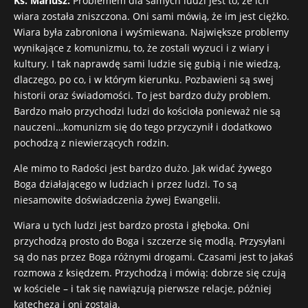
Ks. Mariusz:
Problemem dla samych ludzi jest to, że ich
wiara została zniszczona. Oni sami mówią, że im jest ciężko.
Wiara była zabroniona i wyśmiewana. Największe problemy
wynikające z komunizmu, to, że zostali wyzuci i z wiary i
kultury. I tak naprawdę sami ludzie się gubią i nie wiedzą,
dlaczego, po co, i w którym kierunku. Pozbawieni są swej
historii oraz świadomości. To jest bardzo duży problem.
Bardzo mało przychodzi ludzi do kościoła ponieważ nie są
nauczeni…komunizm się do tego przyczynił i dodatkowo
pochodzą z niewierzących rodzin.
Ale mimo to Radości jest bardzo dużo. Jak widać żywego
Boga działającego w ludziach i przez ludzi. To są
niesamowite doświadczenia żywej Ewangelii.
Wiara u tych ludzi jest bardzo prosta i głęboka. Oni
przychodzą prosto do Boga i szczerze się modlą. Przysyłani
są do nas przez Boga różnymi drogami. Czasami jest to jakaś
rozmowa z księdzem. Przychodzą i mówią: dobrze się czują
w kościele – i tak się nawiązują pierwsze relacje, później
katecheza i oni zostają.