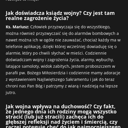
Jak doświadcza ksiądz wojny? Czy jest tam
realne zagrożenie życia?
Ks. Mariusz:
Człowiek przyzwyczaja się do wszystkiego,
można również przyzwyczaić się do alarmów bombowych a
nawet można ich w ogóle nie zauważać, chociaż każdy ma w
telefonie aplikację, dzięki której wcześniej dowiaduję się o
alarmie, który po chwili słychać w mieści. Codziennie
doświadczam wojny i zagrożenia życia, alarmy, wybuchy,
latające samoloty, widok zabitych
.
Jestem proboszczem w
parafii pw. Bożego Miłosierdzia i codziennie mamy adoracje
z wystawieniem Najświętszego Sakramentu i jak do teraz
chroni nas Pan Bóg i patrzymy z wiarą i nadzieją na lepsze
jutro.
Jak wojna wpływa na duchowość? Czy fakt,
że jednego dnia ich rodziny mogą wszystko
stracić (lub już stracili) zachęca ich do
głębszej refleksji nad życiem i śmiercią, czy
raczej potęguje chęć do jak najmocniejszego